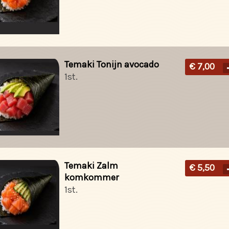
Temaki Tonijn avocado
€ 7,00
1st.
Temaki Zalm
€ 5,50
komkommer
1st.