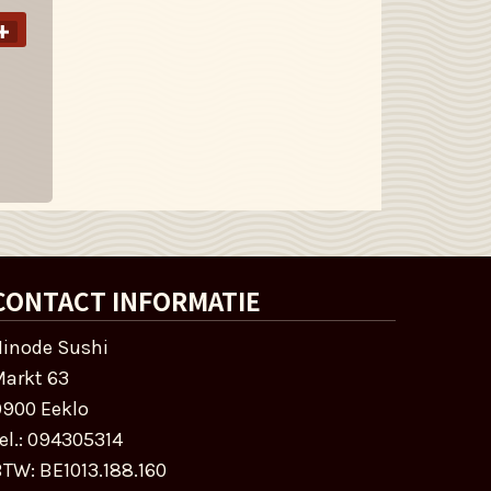
CONTACT INFORMATIE
inode Sushi
arkt 63
900 Eeklo
el.:
094305314
BTW:
BE1013.188.160