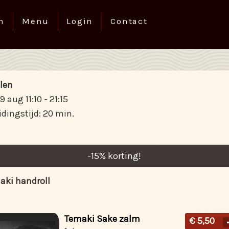
n
Menu
Login
Contact
len
09 aug
11:10 - 21:15
idingstijd: 20 min.
-
15
% korting!
aki handroll
Temaki Sake zalm
€ 5,50